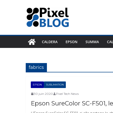
Passer
au
contenu
CALDERA
EPSON
SUMMA
CA
fabrics
EPSON
SUBLIMATION
30 juin 2020
Pixel Tech News
Epson SureColor SC-F501, le