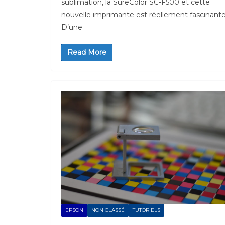
sublimation, la SureColor SC-F500 et cette
nouvelle imprimante est réellement fascinante
D’une
Read More
EPSON
NON CLASSÉ
TUTORIELS