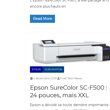
L’Epson SureColor SC-F501, si elle partage le c
encore plus hauts en
Read More
EPSON
SUBLIMATION
4 décembre 2019
Pixel Tech News
Epson SureColor SC-F500 :
24 pouces, mais XXL
Epson a dévoilé sa toute dernière imprimante 