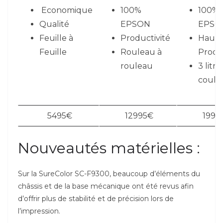
Economique
100%
100%
Qualité
EPSON
EPSO
Feuille à
Productivité
Haut
Feuille
Rouleau à
Produc
rouleau
3 litres
coule
5495€
12995€
1999
Nouveautés matérielles :
Sur la SureColor SC-F9300, beaucoup d’éléments du
châssis et de la base mécanique ont été revus afin
d’offrir plus de stabilité et de précision lors de
l’impression.