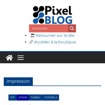
Passer
au
contenu
Retourner sur le site
Accéder à la boutique
impression
DTF
EPSON
TUNNEL
TUTORIELS