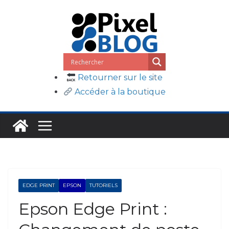
Passer
au
contenu
Retourner sur le site
Accéder à la boutique
EDGE PRINT
EPSON
TUTORIELS
Epson Edge Print :