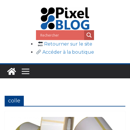
Passer
au
contenu
Retourner sur le site
Accéder à la boutique
colle