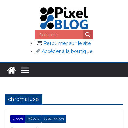
Passer
au
contenu
Retourner sur le site
Accéder à la boutique
chromaluxe
EPSON
MÉDIAS
SUBLIMATION